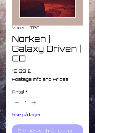
Varenr.: TBC
Norken |
Galaxy Driven |
CD
Pris
12,99 £
Postage Info and Prices
Antal
*
Ikke på lager
Giv besked når det er på lager