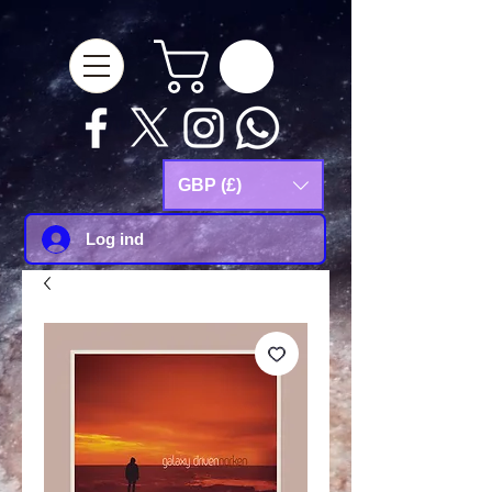
google-site-
verification=Js9RvVdUtv_0G8HdwWtoaYqWQgeJGSf5KM-Husce4Co
GBP (£)
Log ind