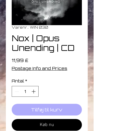
Varenr.: WIN 030
Nox | Opus
Unending | CD
Pris
11,99 £
Postage Info and Prices
Antal
*
Tilføj til kurv
Køb nu