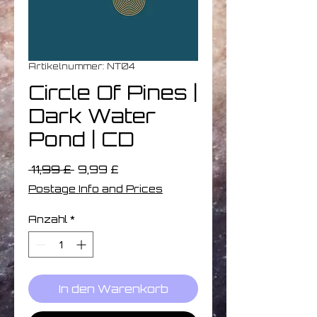
Artikelnummer: NT04
Circle Of Pines |
Dark Water
Pond | CD
Standardpreis
Sale-
 11,99 £ 
9,99 £
Preis
Postage Info and Prices
Anzahl
*
In den Warenkorb