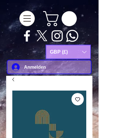
google-site-
verification=Js9RvVdUtv_0G8HdwWtoaYqWQgeJGSf5KM-Husce4Co
GBP (£)
Anmelden