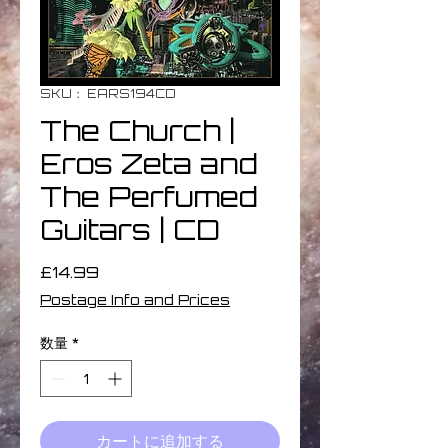
SKU： EARS194CD
The Church |
Eros Zeta and
The Perfumed
Guitars | CD
価
£14.99
格
Postage Info and Prices
数量
*
カートに追加する