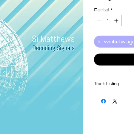
Aantal
*
In winkelwag
Track Listing
1. Signal 1 08:08
2. 3rd Planet 13:
3. Syntagma 10:
4. Chemtrails 12
5. Automation 14
6. Signal 2 11:12