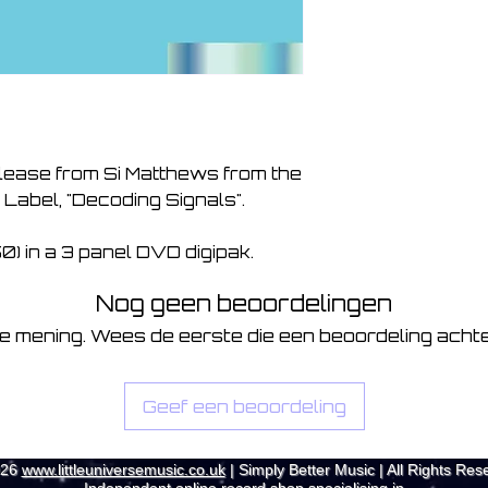
elease from Si Matthews from the
Label, "Decoding Signals".
50) in a 3 panel DVD digipak.
Nog geen beoordelingen
je mening. Wees de eerste die een beoordeling achte
Geef een beoordeling
026
www.littleuniversemusic.co.uk
| Simply Better Music | All Rights Res
Independent online record shop specialising in