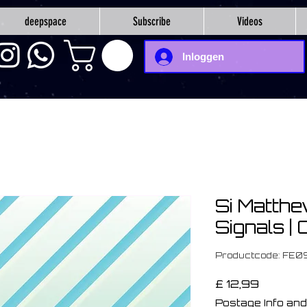
deepspace
Subscribe
Videos
Inloggen
Si Matthe
Signals |
Productcode: FE0
Prijs
£ 12,99
Postage Info and