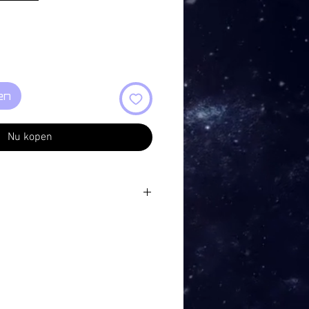
en
Nu kopen
37
08
:24
:12