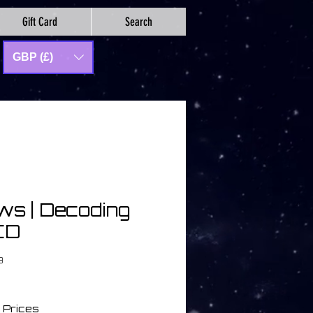
Gift Card
Search
GBP (£)
ws | Decoding
 CD
9
 Prices