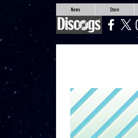
google-site-verification=Js9RvVdUtv_0G8HdwWtoaYqWQgeJGSf5KM-Husce4Co
News
Store