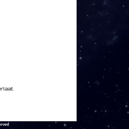
rlaat.
erved