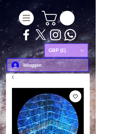
google-site-
verification=Js9RvVdUtv_0G8HdwWtoaYqWQgeJGSf5KM-Husce4Co
GBP (£)
Inloggen