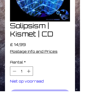
Solipsism ‎|
Kismet | CD
Prijs
£ 14,99
Postage Info and Prices
Aantal
*
Niet op voorraad
Melding wanneer beschikbaar