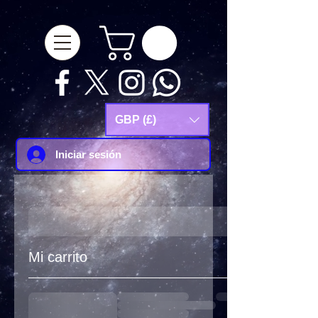
google-site-
verification=Js9RvVdUtv_0G8HdwWtoaYqWQgeJGSf5KM-Husce4Co
GBP (£)
Iniciar sesión
Mi carrito