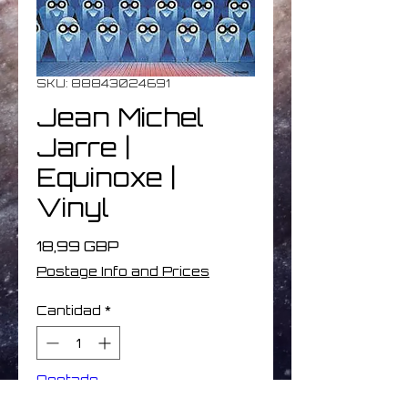
SKU: 88843024691
Jean Michel
Jarre |
Equinoxe |
Vinyl
Precio
18,99 GBP
Postage Info and Prices
Cantidad
*
Agotado