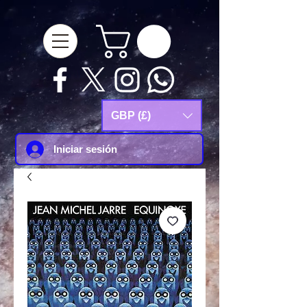
google-site-
verification=Js9RvVdUtv_0G8HdwWtoaYqWQgeJGSf5KM-Husce4Co
GBP (£)
Iniciar sesión