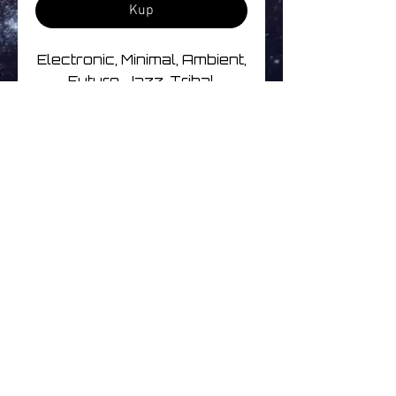
Kup
Electronic, Minimal, Ambient,
Future Jazz, Tribal
Track Listing
1 Atoms In Drum
2 Perfumed Garden
3 Water Sequence
4 Happy End After
Brak opinii
5 Covande Safado
Podziel się swoimi
6 Jumbenoid
przemyśleniami. Bądź
7 Minha Direção
pierwszą osobą, która
8 Sambaião
zostawi opinię.
9 Sincerity
10 Nyalink 02
11 5008
Zostaw recenzję
12 Diffusion
© 2026
www.littleuniversemusic.co.uk
| Simply Better Music | All Rights Reserved