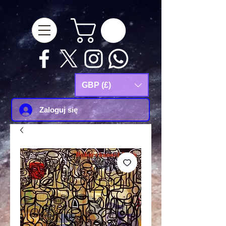
google-site-
verification=Js9RvVdUtv_0G8HdwWtoaYqWQgeJGSf5KM-Husce4Co
GBP (£)
Zaloguj się