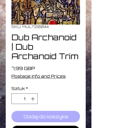
SKU: MULT20044
Dub Archanoid
| Dub
Archanoid Trim
Cena
7,99 GBP
Postage Info and Prices
Sztuk
*
Dodaj do koszyka