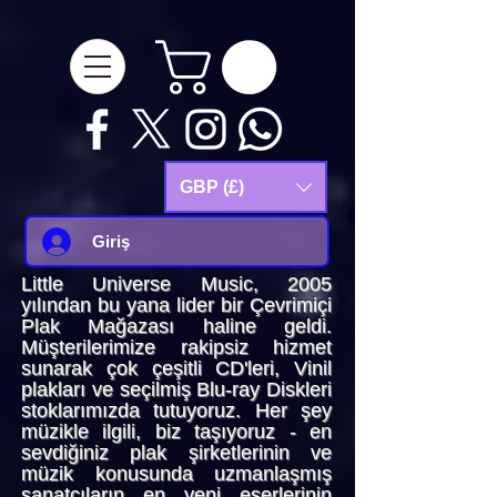
google-site-
verification=Js9RvVdUtv_0G8HdwWtoaYqWQgeJGSf5KM-Husce4Co
GBP (£)
Giriş
Little Universe Music, 2005
yılından bu yana lider bir Çevrimiçi
Plak Mağazası haline geldi.
Müşterilerimize rakipsiz hizmet
sunarak çok çeşitli CD'leri, Vinil
plakları ve seçilmiş Blu-ray Diskleri
stoklarımızda tutuyoruz. Her şey
müzikle ilgili, biz taşıyoruz - en
sevdiğiniz plak şirketlerinin ve
müzik konusunda uzmanlaşmış
sanatçıların en yeni eserlerinin