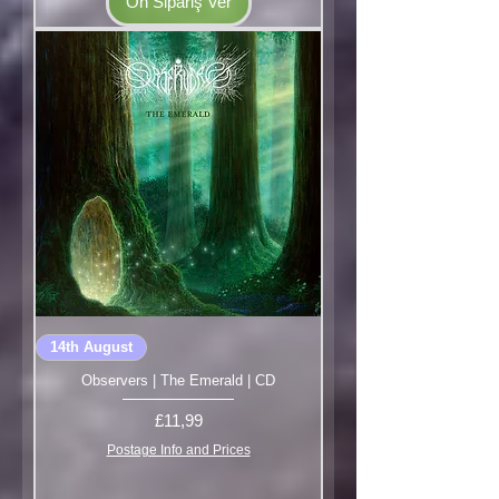
Ön Sipariş Ver
14th August
Observers | The Emerald | CD
Fiyat
£11,99
Postage Info and Prices