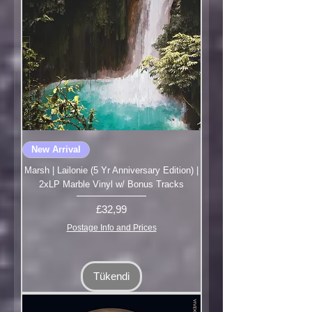
New Arrival
Marsh | Lailonie (5 Yr Anniversary Edition) |
2xLP Marble Vinyl w/ Bonus Tracks
Fiyat
£32,99
Postage Info and Prices
Tükendi