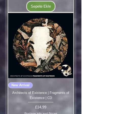
Sepete Ekle
New Arrival
Architects of Existence | Fragments of
Existence | CD
Fiyat
£14,99
Postage Info and Prices