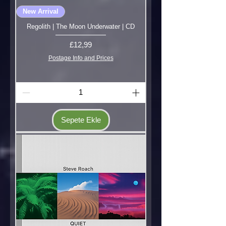
New Arrival
Regolith | The Moon Underwater | CD
Fiyat
£12,99
Postage Info and Prices
Sepete Ekle