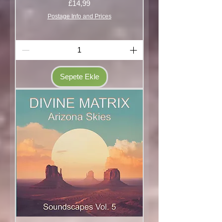
Fiyat
£14,99
Postage Info and Prices
Sepete Ekle