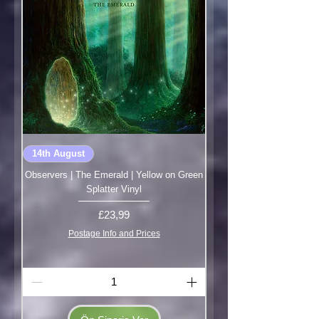
14th August
Observers | The Emerald | Yellow on Green
Splatter Vinyl
Fiyat
£23,99
Postage Info and Prices