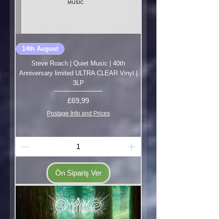
14th August
Steve Roach | Quiet Music | 40th
Anniversary limited ULTRA CLEAR Vinyl |
3LP
Fiyat
£69,99
Postage Info and Prices
Ön Sipariş Ver