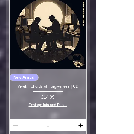
New Arrival
Vivek | Chords of Forgiveness | CD
Fiyat
£14,99
Postage Info and Prices