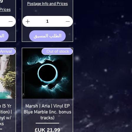
ال
Postage Info and Prices
Prices
الطلب المسبق
ال
Arrival
Out of stock.
 (5 Yr
Marsh | Aria | Vinyl EP
ion) |
Blue Marble (inc. bonus
nyl w/
tracks)
ks
السعر