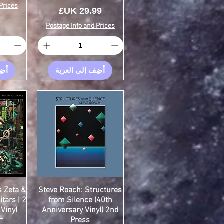
Prices
السعر
Postage Info and Prices
أضِف إلى العربة
أضِ
s Zeta &
Steve Roach: Structures
tars | 2
from Silence (40th
 Vinyl
Anniversary Vinyl) 2nd
Press