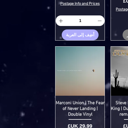
Postage Info and Prices
Postage
أضِف إلى العربة
Marconi Union | The Fear
Steve
of Never Landing |
King | D
Double Vinyl
rema
السعر