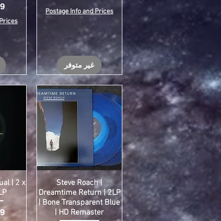
ال
Postage Info and Prices
Prices
غير متوفر
al | 2 x
Steve Roach |
LP
Dreamtime Return | 2LP
| Bone Transparent Blue
ال
| HD Remaster