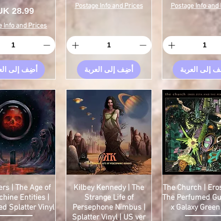
Postage Info and Prices
Postage Info and 
السعر
 Info and Prices
ف إلى العربة
أضِف إلى العربة
أضِف إلى الع
rs | The Age of
Kilbey Kennedy | The
The Church | Ero
hine Entities |
Strange Life of
The Perfumed Gui
d Splatter Vinyl
Persephone Nimbus |
x Galaxy Green
Splatter Vinyl | US ver