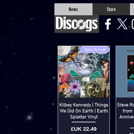
google-site-verification=Js9RvVdUtv_0G8HdwWtoaYqWQgeJGSf5KM-Husce4Co
News
Store
New Arrival
Kilbey Kennedy | Things
Steve R
We Did On Earth | Earth
from 
Splatter Vinyl
Anniver
السعر