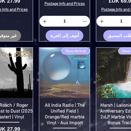
سعر
السعر
Postage Info and Prices
 Info and Prices
Postage Info and 
طلب المسبق
أضِف إلى العربة
غير متوفر
New Arrival
New 
 Roach / Roger
All India Radio | The
Marsh | Lailonie
ust to Dust (2025
Unified Field |
Anniversary Edit
ster) | Vinyl
Orange/Red marble
2xLP Marble Vi
Vinyl - Aus Import
Bonus Trac
السعر