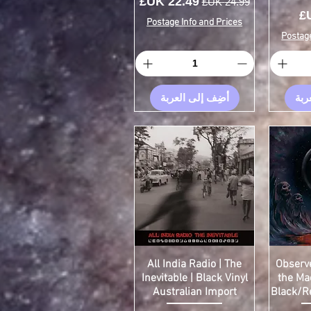
سعر عادي
سعر البيع
Postage Info and Prices
Postage
ربة
أضِف إلى العربة
All India Radio | The
Observe
Inevitable | Black Vinyl
the Mac
Australian Import
Black/Re