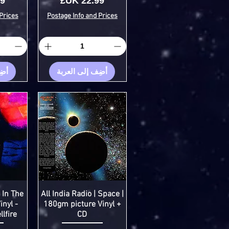
السعر
ال
Prices
Postage Info and Prices
أضِف إلى العربة
أضِ
 In The
All India Radio | Space |
inyl -
180gm picture Vinyl +
lfire
CD