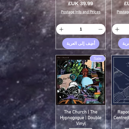
السعر
Postage Info and Prices
Postage
ربة
أضِف إلى العربة
Sale
The Church | The
Rapoo
Hypnogogue | Double
Centred
Vinyl