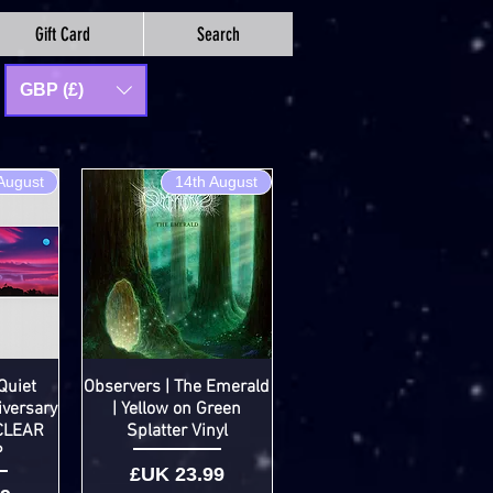
Gift Card
Search
GBP (£)
August
14th August
Quiet
Observers | The Emerald
iversary
| Yellow on Green
 CLEAR
Splatter Vinyl
P
السعر