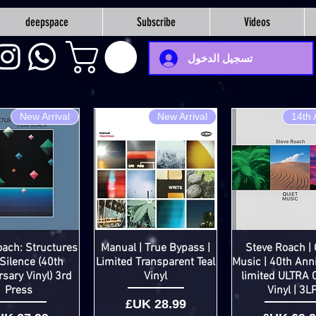
deepspace
Subscribe
Videos
تسجيل الدخول
New Arrival
New Arrival
14th 
oach: Structures
Manual | True Bypass |
Steve Roach | 
Silence (40th
Limited Transparent Teal
Music | 40th Ann
sary Vinyl) 3rd
Vinyl
limited ULTRA
Press
Vinyl | 3L
السعر