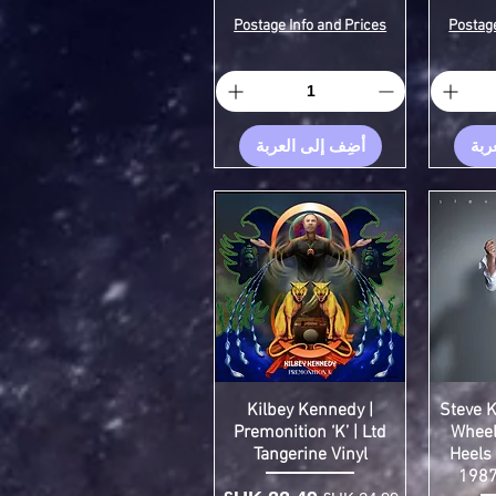
Postage Info and Prices
Postage
ربة
أضِف إلى العربة
Kilbey Kennedy |
Steve K
Premonition ‘K’ | Ltd
Wheel
Tangerine Vinyl
Heels
1987