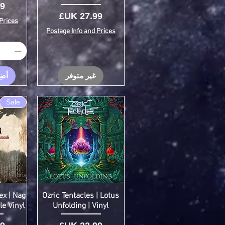
ال
السعر
Prices
Postage Info and Prices
غير متوفر
أضِ
Sale
x | Nag
Ozric Tentacles | Lotus
e Vinyl
Unfolding | Vinyl