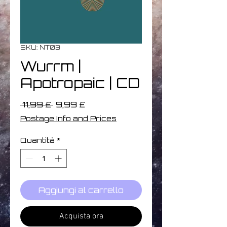
SKU: NT03
Wurrm |
Apotropaic | CD
Prezzo
Prezzo
 11,99 £ 
9,99 £
regolare
scontato
Postage Info and Prices
Quantità
*
Aggiungi al carrello
Acquista ora