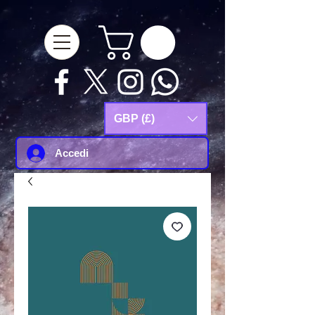
google-site-
verification=Js9RvVdUtv_0G8HdwWtoaYqWQgeJGSf5KM-Husce4Co
GBP (£)
Accedi